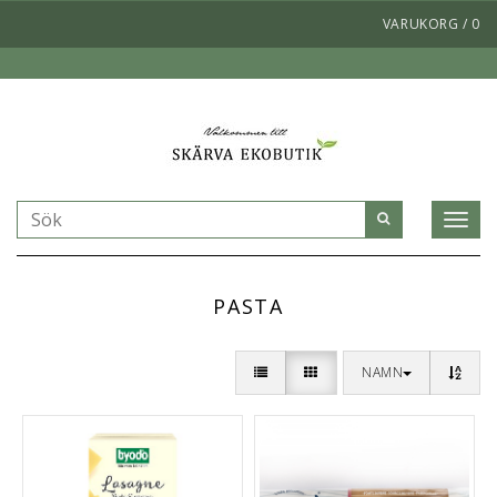
VARUKORG
/
0
Toggl
naviga
PASTA
NAMN