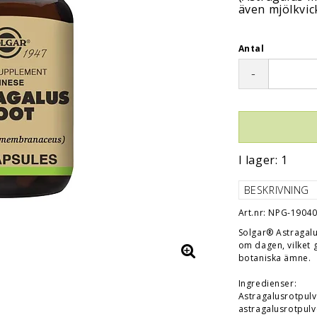
även mjölkvic
Antal
-
I lager: 1
BESKRIVNING
Art.nr: NPG-1904
Solgar® Astragalu
om dagen, vilket 
botaniska ämne.
Ingredienser:
Astragalusrotpul
astragalusrotpulv