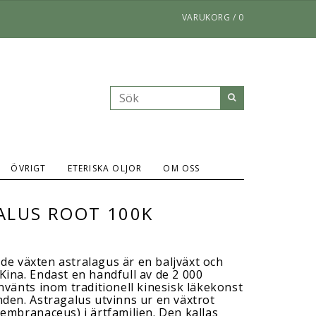
VARUKORG
/
0
ÖVRIGT
ETERISKA OLJOR
OM OSS
ALUS ROOT 100K
 växten astralagus är en baljväxt och
ina. Endast en handfull av de 2 000
nvänts inom traditionell kinesisk läkekonst
den. Astragalus utvinns ur en växtrot
embranaceus) i ärtfamiljen. Den kallas