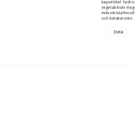
kapselskal: hydr
vegetabiliskt mag
mikrokristallincel
och betakaroten.
Dela