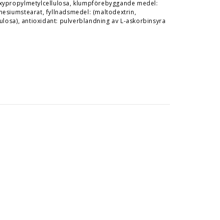
oxypropylmetylcellulosa, klumpförebyggande medel:
nesiumstearat, fyllnadsmedel: (maltodextrin,
lulosa), antioxidant: pulverblandning av L-askorbinsyra