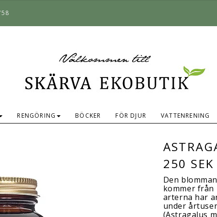
758
RENGÖRING
BÖCKER
FÖR DJUR
VATTENRENING
ASTRAG
250 SEK
Den blommande
kommer från K
arterna har a
under årtusen
(Astragalus m