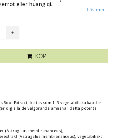
kerrot eller huang qi.
Läs mer...
+
KÖP
0
s Root Extract ska tas som 1–3 vegetabiliska kapslar
ger dig alla de välgörande ämnena i detta potenta
ver (Astragalus membrananceus),
erextrakt (Astragalus membrananceus), vegetabiliskt